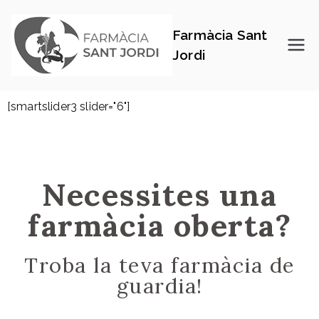
Farmàcia Sant
Jordi
[smartslider3 slider="6"]
Necessites una
farmàcia oberta?
Troba la teva farmàcia de
guardia!