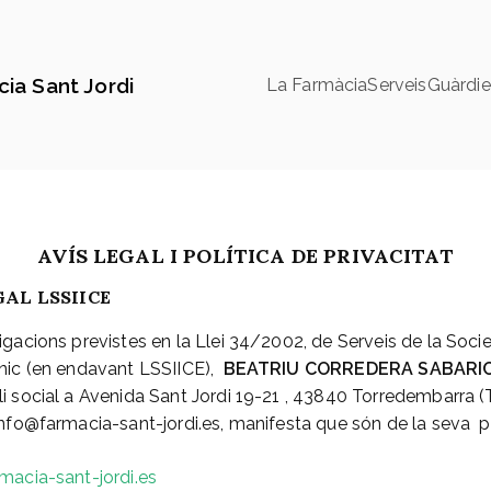
ia Sant Jordi
La Farmàcia
Serveis
Guàrdie
AVÍS LEGAL I POLÍTICA DE PRIVACITAT
AL LSSIICE
gacions previstes en la Llei 34/2002, de Serveis de la Socie
nic (en endavant LSSIICE),
BEATRIU CORREDERA SABARI
i social a Avenida Sant Jordi 19-21 , 43840 Torredembarr
info@farmacia-sant-jordi.es, manifesta que són de la seva p
acia-sant-jordi.es