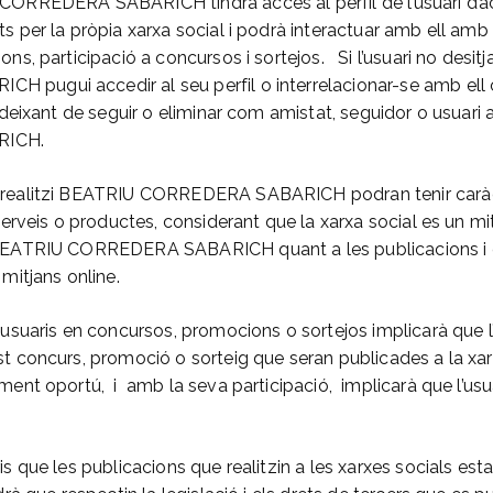
CORREDERA SABARICH tindrà accés al perfil de l’usuari d’
s per la pròpia xarxa social i podrà interactuar amb ell amb
ons, participació a concursos i sortejos. Si l’usuari no desi
pugui accedir al seu perfil o interrelacionar-se amb ell 
l deixant de seguir o eliminar com amistat, seguidor o usuar
RICH.
 realitzi BEATRIU CORREDERA SABARICH podran tenir caràct
serveis o productes, considerant que la xarxa social es un mitj
 BEATRIU CORREDERA SABARICH quant a les publicacions i
 mitjans online.
 usuaris en concursos, promocions o sortejos implicarà que l
st concurs, promoció o sorteig que seran publicades a la xar
ent oportú, i amb la seva participació, implicarà que l’usu
is que les publicacions que realitzin a les xarxes socials est