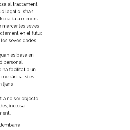
osa al tractament,
ció legal o s’han
 adreçada a menors.
n marcar les seves
actament en el futur.
, les seves dades
 quan es basa en
ó personal.
 ha facilitat a un
 mecànica, si es
itjans
et a no ser objecte
des, inclosa
ament.
redembarra