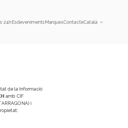
s 24h
Esdeveniments
Marques
Contacte
Català
tat de la Informació
CH
amb CIF
a (TARRAGONA) i
ropietat: