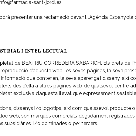
fo@farmacia-sant-jordi.es
odrà presentar una reclamació davant l’Agència Espanyola 
STRIAL I INTEL·LECTUAL
pietat de BEATRIU CORREDERA SABARICH. Els drets de Propi
 i reproducció d’aquesta web, les seves pàgines, la seva pres
la informació que contenen, la seva aparença i disseny, així 
ablerts des d’ella a altres pàgines web de qualsevol centre a
ietat exclusiva d’aquesta llevat que expressament s’estable
ons, dissenys i/o logotips, així com qualssevol producte o s
t lloc web, són marques comercials degudament registrades
eves subsidiàries i/o dominades o per tercers.