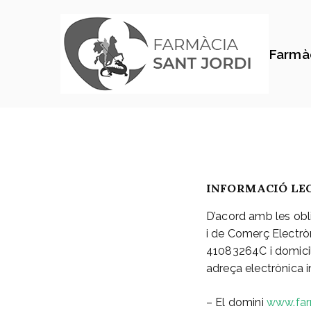
Farmàc
INFORMACIÓ LEG
D’acord amb les obli
i de Comerç Electrò
41083264C i domicil
adreça electrònica 
– El domini
www.farm