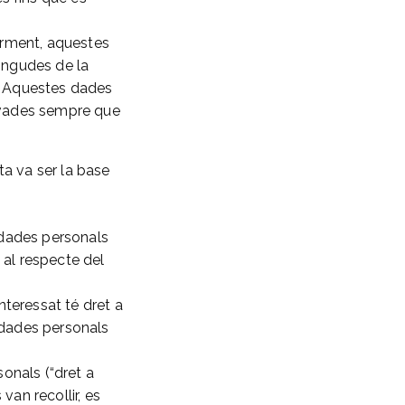
iorment, aquestes
tingudes de la
a. Aquestes dades
ervades sempre que
ta va ser la base
a dades personals
ó al respecte del
nteressat té dret a
 dades personals
sonals (“dret a
 van recollir, es