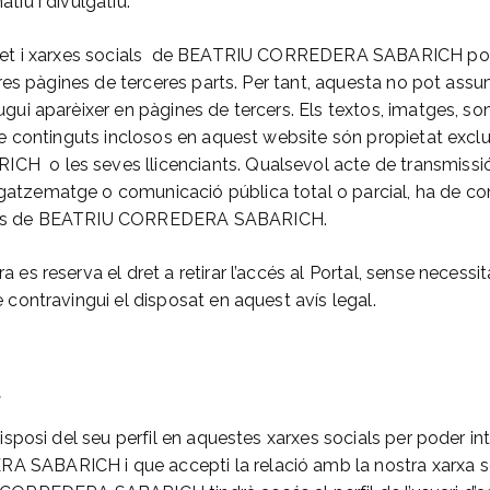
tiu i divulgatiu.
rnet i xarxes socials de BEATRIU CORREDERA SABARICH po
ltres pàgines de terceres parts. Per tant, aquesta no pot assu
gui aparèixer en pàgines de tercers. Els textos, imatges, so
 de continguts inclosos en aquest website són propietat exc
o les seves llicenciants. Qualsevol acte de transmissió, d
atzematge o comunicació pública total o parcial, ha de c
rés de BEATRIU CORREDERA SABARICH.
es reserva el dret a retirar l’accés al Portal, sense necessita
 contravingui el disposat en aquest avís legal.
S
disposi del seu perfil en aquestes xarxes socials per poder i
ABARICH i que accepti la relació amb la nostra xarxa soc