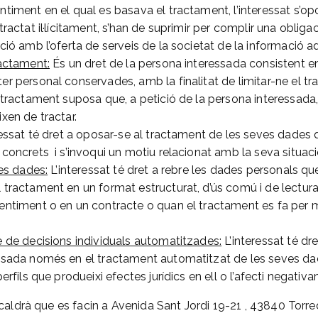
timent en el qual es basava el tractament, l’interessat s’op
tractat il·lícitament, s’han de suprimir per complir una obliga
ació amb l’oferta de serveis de la societat de la informació
ractament:
És un dret de la persona interessada consistent e
r personal conservades, amb la finalitat de limitar-ne el tr
l tractament suposa que, a petició de la persona interessada
ixen de tractar.
ressat té dret a oposar-se al tractament de les seves dades
 concrets i s’invoqui un motiu relacionat amb la seva situaci
les dades:
L’interessat té dret a rebre les dades personals que
 tractament en un format estructurat, d’ús comú i de lectura
entiment o en un contracte o quan el tractament es fa per m
e de decisions individuals automatitzades:
L’interessat té dr
asada només en el tractament automatitzat de les seves da
perfils que produeixi efectes jurídics en ell o l’afecti negativ
caldrà que es facin a Avenida Sant Jordi 19-21 , 43840 Tor