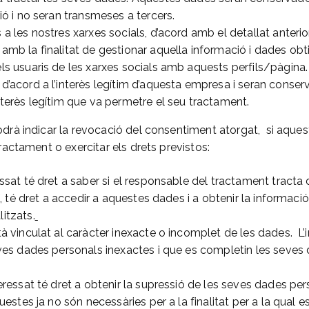
ció i no seran transmeses a tercers.
 a les nostres xarxes socials, d’acord amb el detallat anter
 amb la finalitat de gestionar aquella informació i dades ob
els usuaris de les xarxes socials amb aquests perfils/pàgin
 d’acord a l’interès legítim d’aquesta empresa i seran cons
interès legítim que va permetre el seu tractament.
drà indicar la revocació del consentiment atorgat, si aques
tractament o exercitar els drets previstos:
essat té dret a saber si el responsable del tractament tract
ixí, té dret a accedir a aquestes dades i a obtenir la informaci
itzats.
à vinculat al caràcter inexacte o incomplet de les dades. L’i
seves dades personals inexactes i que es completin les seves
eressat té dret a obtenir la supressió de les seves dades per
questes ja no són necessàries per a la finalitat per a la qual es