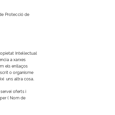
de Protecció de
etat Intel·lectual
ència a xarxes
com els enllaços
dscrit o organisme
ixi uns altra cosa.
ervei oferts i
 per ( Nom de