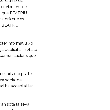
acord amb els
 l’enviament de
tja que BEATRIU
caldrà que es
i a BEATRIU
er informatiu i/o
à publicitari, sota la
 comunicacions que
’usuari accepta les
xa social de
ari ha acceptat les
aran sota la seva