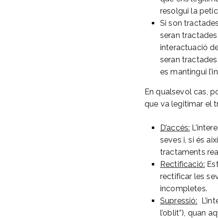
resolgui la peti
Si son tractades
seran tractades
interactuació d
seran tractades
es mantingui l’
En qualsevol cas, po
que va legitimar el 
D’accés:
L’inter
seves i, si és a
tractaments real
Rectificació:
Est
rectificar les 
incompletes.
Supressió:
L’int
l’oblit”), quan a