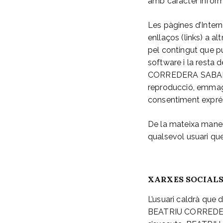
amb caràcter informa
Les pàgines d’Inte
enllaços (links) a a
pel contingut que pu
software i la resta
CORREDERA SABARICH 
reproducció, emmag
consentiment exp
De la mateixa manera 
qualsevol usuari que
XARXES SOCIAL
L’usuari caldrà que 
BEATRIU CORREDERA S