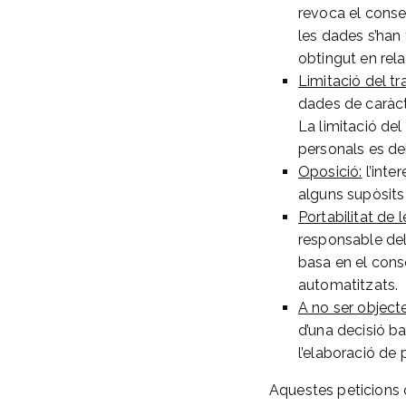
revoca el consen
les dades s’han 
obtingut en rel
Limitació del t
dades de caràcte
La limitació de
personals es de
Oposició:
l’inte
alguns supòsits
Portabilitat de 
responsable del
basa en el cons
automatitzats.
A no ser object
d’una decisió b
l’elaboració de 
Aquestes peticions 