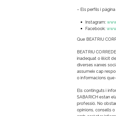
– Els perfils i pàgin
Instagram:
www.
Facebook:
www.
Que BEATRIU CORRED
BEATRIU CORREDERA 
inadequat o il·lícit
diverses xarxes soc
assumeix cap responsa
o informacions que 
Els continguts i in
SABARICH estan elab
professió. No obstan
opinions, consells 