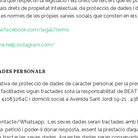
drà que respectin la legislació i els drets de tercers que es 
 als drets de propietat intel·lectual, de protecció de dades i
 les normes de les pròpies xarxes socials que consten en el
.facebook.com/legal/terms
w.help.instagram.com/
ADES PERSONALS
ativa de protecció de dades de caràcter personal, per la pre
 facilitades siguin tractades sota la responsabilitat de 
083264C i domicili social a Avenida Sant Jordi 19-21 , 4
ontacte/Whatsapp: Les seves dades seran tractades amb la 
a petició i poder-li donar resposta, essent la prestació d’aq
a tractar les seves dades. Aquestes dades seran conservade