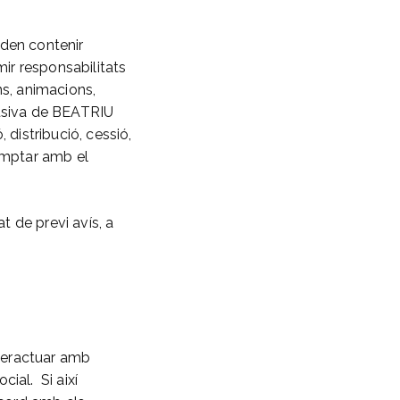
den contenir
mir responsabilitats
ns, animacions,
lusiva de BEATRIU
istribució, cessió,
omptar amb el
t de previ avís, a
nteractuar amb
ial. Si així