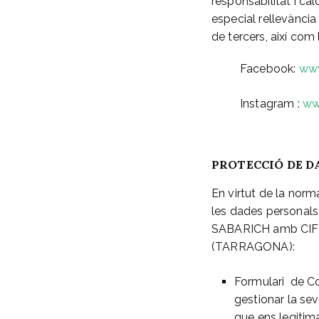
responsabilitat i cal
especial rellevància
de tercers, així com
Facebook:
www
Instagram :
ww
PROTECCIÓ DE D
En virtut de la norm
les dades personals
SABARICH amb CIF 41
(TARRAGONA):
Formulari de C
gestionar la sev
que ens legitim