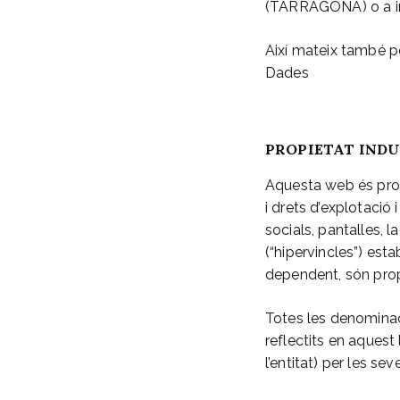
(TARRAGONA) o a in
Així mateix també p
Dades
PROPIETAT INDU
Aquesta web és pro
i drets d’explotació
socials, pantalles, 
(“hipervincles”) est
dependent, són prop
Totes les denominaci
reflectits en aques
l’entitat) per les s