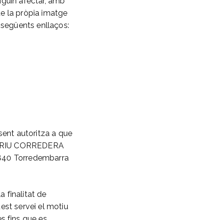
puguin afectar, amb
 de la pròpia imatge
s següents enllaços:
sent autoritza a que
BEATRIU CORREDERA
3840 Torredembarra
finalitat de
uest servei el motiu
s fins que es