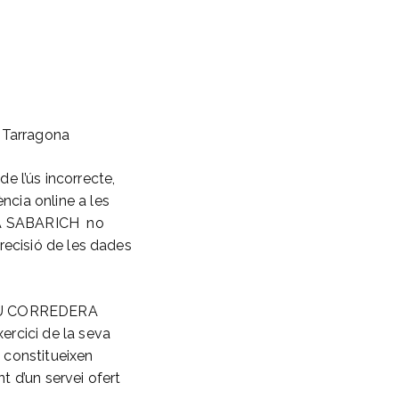
 Tarragona
l’ús incorrecte,
ncia online a les
ERA SABARICH no
precisió de les dades
ATRIU CORREDERA
ercici de la seva
i constitueixen
 d’un servei ofert