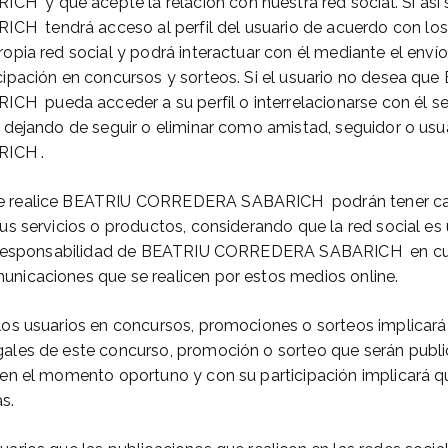
 y que acepte la relación con nuestra red social. Si así 
 tendrá acceso al perfil del usuario de acuerdo con lo
ropia red social y podrá interactuar con él mediante el enví
icipación en concursos y sorteos. Si el usuario no desea qu
 pueda acceder a su perfil o interrelacionarse con él se
il dejando de seguir o eliminar como amistad, seguidor o us
ICH .
e realice BEATRIU CORREDERA SABARICH podrán tener car
sus servicios o productos, considerando que la red social e
 la responsabilidad de BEATRIU CORREDERA SABARICH en cu
unicaciones que se realicen por estos medios online.
 los usuarios en concursos, promociones o sorteos implicará
gales de este concurso, promoción o sorteo que serán publi
a en el momento oportuno y con su participación implicará qu
s.