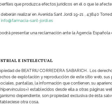
perfiles que produzca efectos jurídicos en él o que le afect
r deberán realizar en Avenida Sant Jordi 19-21 , 43840 Torr
n
info@farmacia-sant-jordi.es
podrá presentar una reclamación ante la Agencia Española 
STRIAL E INTELECTUAL
 propiedad de BEATRIU CORREDERA SABARICH . Los derecho
rechos de explotación y reproducción de este sitio web, sus 
ociales, pantallas, la información que contienen, su aparienc
hipervínculos») establecidos desde ella a otras páginas we
rganismo dependiente, son propiedad exclusiva de ésta sal
tableciese otra cosa.