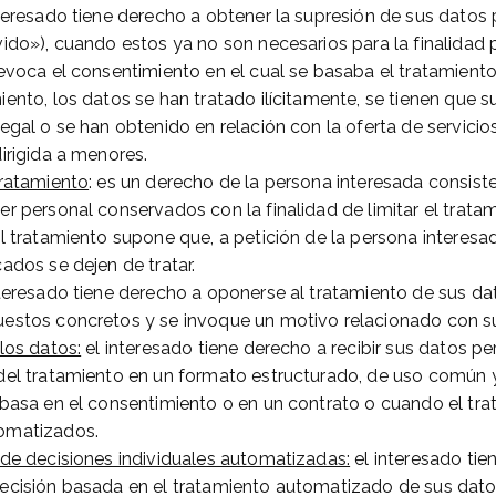
interesado tiene derecho a obtener la supresión de sus datos
vido»), cuando estos ya no son necesarios para la finalidad p
revoca el consentimiento en el cual se basaba el tratamiento
ento, los datos se han tratado ilícitamente, se tienen que s
legal o se han obtenido en relación con la oferta de servicio
irigida a menores.
tratamiento
: es un derecho de la persona interesada consist
r personal conservados con la finalidad de limitar el tratam
el tratamiento supone que, a petición de la persona interesa
ados se dejen de tratar.
interesado tiene derecho a oponerse al tratamiento de sus d
estos concretos y se invoque un motivo relacionado con su
los datos:
el interesado tiene derecho a recibir sus datos pe
del tratamiento en un formato estructurado, de uso común y
 basa en el consentimiento o en un contrato o cuando el tra
omatizados.
 de decisiones individuales automatizadas:
el interesado tie
ecisión basada en el tratamiento automatizado de sus datos,