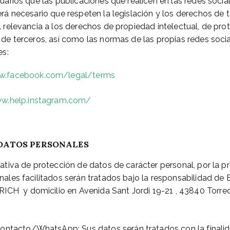
uarios que las publicaciones que realicen en las redes socia
erá necesario que respeten la legislación y los derechos de
l relevancia a los derechos de propiedad intelectual, de pro
 de terceros, así como las normas de las propias redes soci
es:
.facebook.com/legal/terms
w.help.instagram.com/
 DATOS PERSONALES
ativa de protección de datos de carácter personal, por la p
nales facilitados serán tratados bajo la responsabilidad d
 y domicilio en Avenida Sant Jordi 19-21 , 43840 Torr
ontacto/WhatsApp: Sus datos serán tratados con la finalid