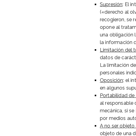
Supresión
: El 
(«derecho al ol
recogieron, se 
opone al tratami
una obligación 
la información d
Limitación del 
datos de carácte
La limitación d
personales indic
Oposición
: el 
en algunos supu
Portabilidad de 
al responsable 
mecánica, si se
por medios aut
A no ser objeto
objeto de una d