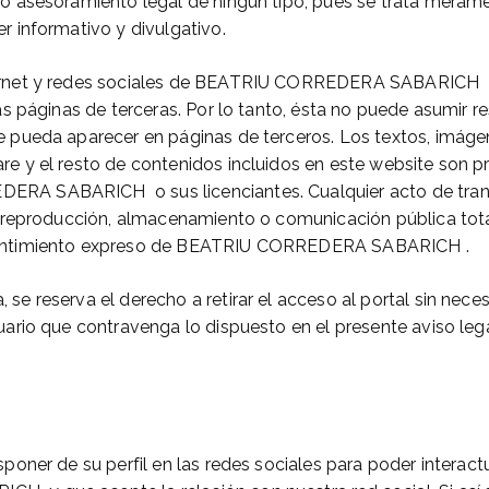
 o asesoramiento legal de ningún tipo, pues se trata merame
r informativo y divulgativo.
ternet y redes sociales de BEATRIU CORREDERA SABARICH
ras páginas de terceras. Por lo tanto, ésta no puede asumir 
e pueda aparecer en páginas de terceros. Los textos, imáge
re y el resto de contenidos incluidos en este website son p
RA SABARICH o sus licenciantes. Cualquier acto de tran
n, reproducción, almacenamiento o comunicación pública tota
sentimiento expreso de BEATRIU CORREDERA SABARICH .
se reserva el derecho a retirar el acceso al portal sin nece
uario que contravenga lo dispuesto en el presente aviso leg
sponer de su perfil en las redes sociales para poder intera