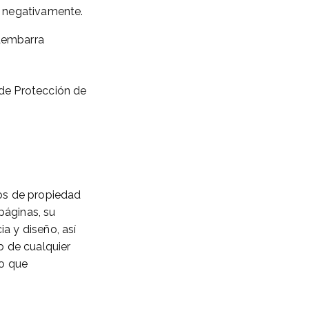
e negativamente.
edembarra
de Protección de
s de propiedad
páginas, su
ia y diseño, así
b de cualquier
vo que