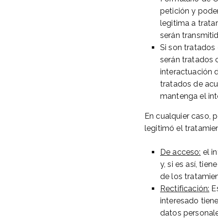
petición y pode
legitima a trata
serán transmitid
Si son tratados
serán tratados 
interactuación 
tratados de acu
mantenga el int
En cualquier caso, p
legitimó el tratamie
De acceso:
el i
y, si es así, ti
de los tratamie
Rectificación:
Es
interesado tien
datos personal