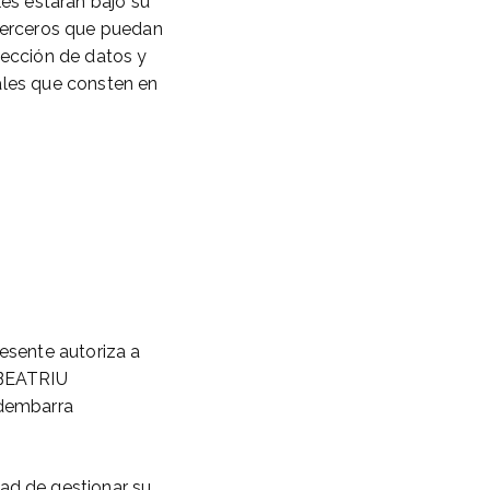
les estarán bajo su
 terceros que puedan
tección de datos y
ales que consten en
resente autoriza a
e BEATRIU
edembarra
ad de gestionar su