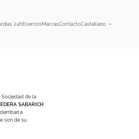
rdias 24h
Eventos
Marcas
Contacto
Castellano
a Sociedad de la
REDERA SABARICH
redembarra
e son de su