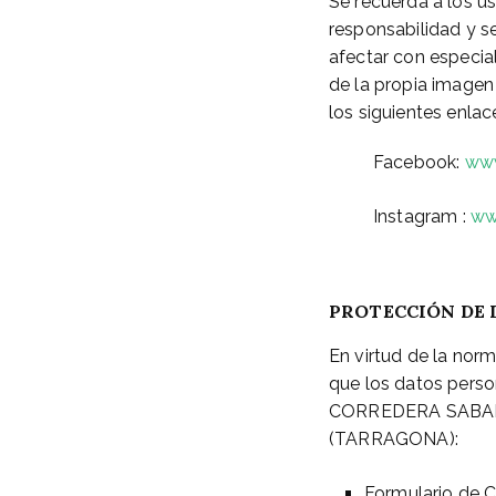
Se recuerda a los us
responsabilidad y s
afectar con especia
de la propia imagen
los siguientes enlac
Facebook:
www
Instagram :
ww
PROTECCIÓN DE
En virtud de la norm
que los datos perso
CORREDERA SABARICH
(TARRAGONA):
Formulario de C