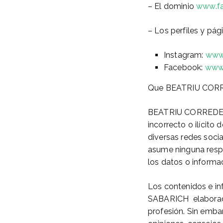
– El dominio
www.fa
– Los perfiles y pági
Instagram:
www.
Facebook:
www.
Que BEATRIU CORRE
BEATRIU CORREDERA
incorrecto o ilícito
diversas redes soc
asume ninguna respon
los datos o informa
Los contenidos e i
SABARICH elaborados
profesión. Sin embar