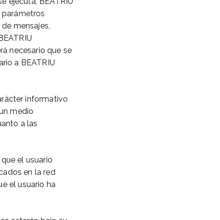
se ejecuta, BEATRIU
s parámetros
o de mensajes,
e BEATRIU
rá necesario que se
uario a BEATRIU
ácter informativo
s un medio
anto a las
 que el usuario
cados en la red
e el usuario ha