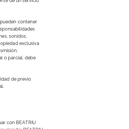
nte de un servicio
 pueden contener
responsabilidades
nes, sonidos,
ropiedad exclusiva
smisión,
l o parcial, debe
sidad de previo
al.
ctuar con BEATRIU