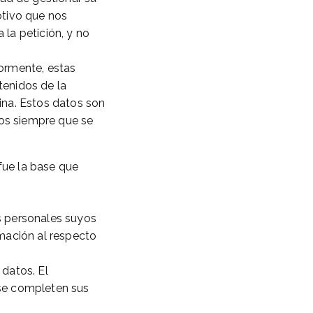
otivo que nos
 la petición, y no
iormente, estas
tenidos de la
gina. Estos datos son
dos siempre que se
fue la base que
os personales suyos
rmación al respecto
 datos. El
 se completen sus